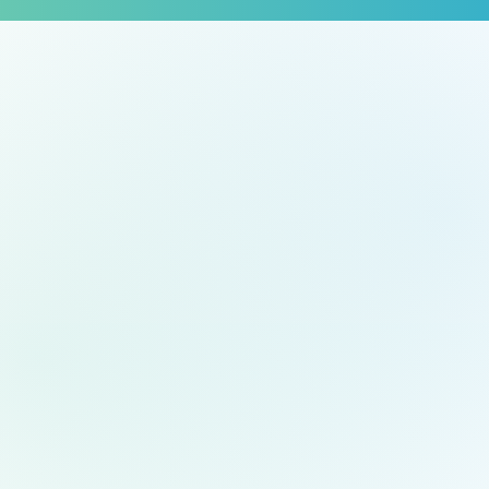
SOLUZIONI LABONEXT
DALLA PIATTAFORMA
PRONTA AL SOFTWARE
COSTRUITO INTORNO
ALLA TUA AZIENDA
Non partiamo dalla tecnologia, ma dal problema da
risolvere: gestione documenti, magazzino, assistenza
tecnica, ordini online, automazioni, dati e