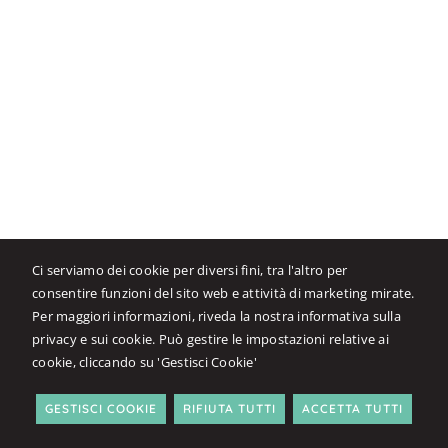
Ci serviamo dei cookie per diversi fini, tra l'altro per
consentire funzioni del sito web e attività di marketing mirate.
APRIRE FILE P7M
Per maggiori informazioni, riveda la nostra
informativa sulla
Tool gratuito per aprire file firmati e leggere fatture XML/P7M.
privacy e sui cookie
. Può gestire le impostazioni relative ai
cookie, cliccando su 'Gestisci Cookie'
GESTISCI COOKIE
RIFIUTA TUTTI
ACCETTA TUTTI
CODICE FE